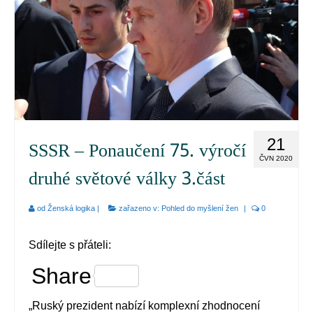
21
SSSR – Ponaučení 75. výročí
ČVN 2020
druhé světové války 3.část
od
Ženská logika
|
zařazeno v:
Pohled do myšlení žen
|
0
Sdílejte s přáteli:
Share
„Ruský prezident nabízí komplexní zhodnocení