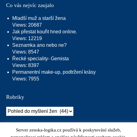
Co vás nejvíc zaujalo
Mladší muž a starší žena
Views: 20687
Jak přestat kouřit hned online.
Views: 12219
Seznamka ano nebo ne?
Views: 8547
Řecké speciality- Gemista
Views: 8397
Permanentní make-up, podtržení krásy
Views: 7955
Rubriky
Rubriky
Server zenska-logika.cz používá k poskytování služeb,