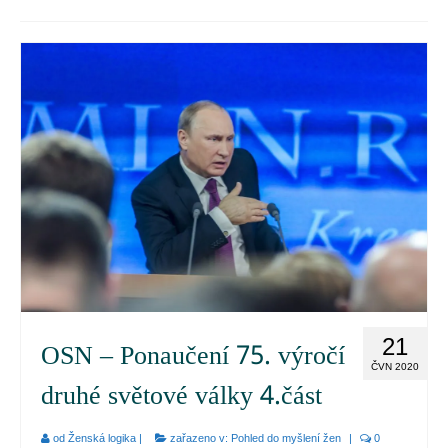
Pohled do myšlení žen
Recepty
Životní změna
E-booky
Jak pracovat z domova
21
OSN – Ponaučení 75. výročí
ČVN 2020
druhé světové války 4.část
od
Ženská logika
|
zařazeno v:
Pohled do myšlení žen
|
0