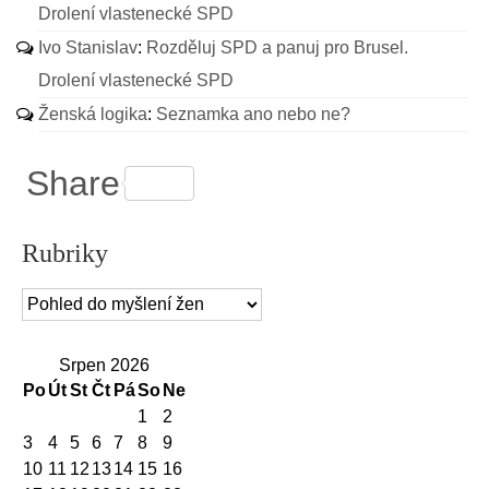
Drolení vlastenecké SPD
Ivo Stanislav
:
Rozděluj SPD a panuj pro Brusel.
Drolení vlastenecké SPD
Ženská logika
:
Seznamka ano nebo ne?
Share
Rubriky
Rubriky
Srpen 2026
Po
Út
St
Čt
Pá
So
Ne
1
2
3
4
5
6
7
8
9
10
11
12
13
14
15
16