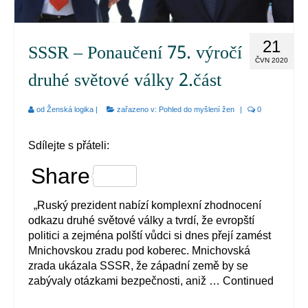
21
SSSR – Ponaučení 75. výročí
ČVN 2020
druhé světové války 2.část
od
Ženská logika
|
zařazeno v:
Pohled do myšlení žen
|
0
Sdílejte s přáteli:
Share
„Ruský prezident nabízí komplexní zhodnocení
odkazu druhé světové války a tvrdí, že evropští
politici a zejména polští vůdci si dnes přejí zamést
Mnichovskou zradu pod koberec. Mnichovská
zrada ukázala SSSR, že západní země by se
zabývaly otázkami bezpečnosti, aniž …
Continued