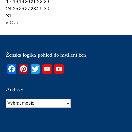
17
18
19
20
21
22
23
24
25
26
27
28
29
30
31
« Čvn
Ženská logika-pohled do myšlení žen
Facebook
Pinterest
Twitter
YouTube
YouTube
Channel
Archivy
Archivy