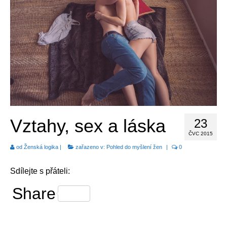
Pohled do myšlení žen
Recepty
Životní změna
E-booky
Jak pracovat z domova
Vztahy, sex a láska
23
ČVC 2015
od
Ženská logika
|
zařazeno v:
Pohled do myšlení žen
|
0
Sdílejte s přáteli:
Share