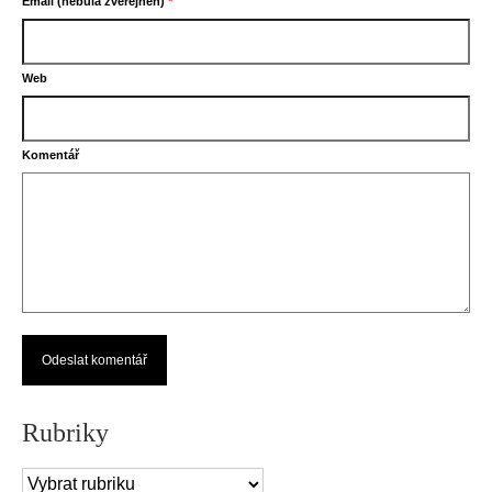
Email (nebula zveřejněn)
*
Web
Komentář
Rubriky
Rubriky