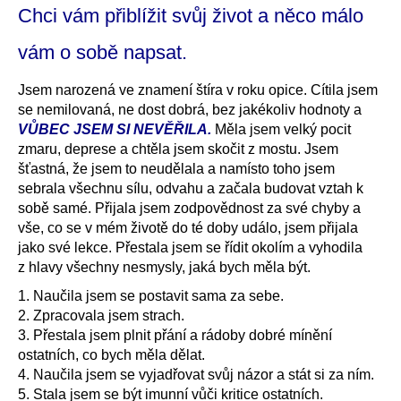
Chci vám přiblížit svůj život a něco málo
vám o sobě napsat.
Jsem narozená ve znamení štíra v roku opice. Cítila jsem
se nemilovaná, ne dost dobrá, bez jakékoliv hodnoty a
VŮBEC JSEM SI NEVĚŘILA.
Měla jsem velký pocit
zmaru, deprese a chtěla jsem skočit z mostu. Jsem
šťastná, že jsem to neudělala a namísto toho jsem
sebrala všechnu sílu, odvahu a začala budovat vztah k
sobě samé. Přijala jsem zodpovědnost za své chyby a
vše, co se v mém životě do té doby událo, jsem přijala
jako své lekce. Přestala jsem se řídit okolím a vyhodila
z hlavy všechny nesmysly, jaká bych měla být.
1. Naučila jsem se postavit sama za sebe.
2. Zpracovala jsem strach.
3. Přestala jsem plnit přání a rádoby dobré mínění
ostatních, co bych měla dělat.
4. Naučila jsem se vyjadřovat svůj názor a stát si za ním.
5. Stala jsem se být imunní vůči kritice ostatních.