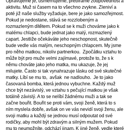
Opravujeme je, usměrňujeme, přebíráme zodpovědnost a
aktivitu. Muž si časem na to všechno zvykne. Zleniví a
poté již naše služby vyžaduje, bere je jako samozřejmost.
Pokud je nedostane, stává se rozzlobeným a
rozmazleným dítětem.
Pokud se k muži chováme jako k
malému chlapci, bude jednat jako malý, rozmazlený
capart. Jestliže očekáváte jeho neschopnost, skutečně
bude vedle vás malým, neschopným chlapcem.
My jsme
pro něho matkou, nikoliv partnerkou. Zpočátku vztahu to
může být pro muže velmi zajímavé, protože to, že s k
němu chováte jako jeho matka, mu ukazuje, že jej
milujete. Často si tak vynahrazuje lásku od své skutečné
matky. Líbí se mu to, avšak ne nadlouho. Je to jako
časovaná bomba, která jednou vybuchne. Každý muž
chce být nezávislý, ve vztahu s pečující matkou je však
totálně závislý. A to se nelíbí žádnému muži a tak se
začne bouřit. Bouřit se proti vám, svoji ženě, která to s
ním myslela dobře, avšak on ve vás nevidí svoji ženu, ale
svoji matku a každý se jednou musí odpoutat od své
rodičky, aby mohl být zdravým a silným mužem. Pokud
mu to neumožníte, odchází jinam. K jiné ženě, vedle které