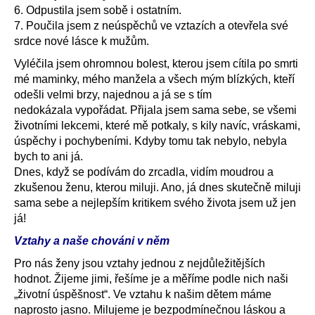
6. Odpustila jsem sobě i ostatním.
7. Poučila jsem z neúspěchů ve vztazích a otevřela své
srdce nové lásce k mužům.
Vyléčila jsem ohromnou bolest, kterou jsem cítila po smrti
mé maminky, mého manžela a všech mým blízkých, kteří
odešli velmi brzy, najednou a já se s tím
nedokázala vypořádat. Přijala jsem sama sebe, se všemi
životními lekcemi, které mě potkaly, s kily navíc, vráskami,
úspěchy i pochybeními. Kdyby tomu tak nebylo, nebyla
bych to ani já.
Dnes, když se podívám do zrcadla, vidím moudrou a
zkušenou ženu, kterou miluji. Ano, já dnes skutečně miluji
sama sebe a nejlepším kritikem svého života jsem už jen
já!
Vztahy a naše chováni v něm
Pro nás ženy jsou vztahy jednou z nejdůležitějších
hodnot. Žijeme jimi, řešíme je a měříme podle nich naši
„životní úspěšnost“. Ve vztahu k našim dětem máme
naprosto jasno. Milujeme je bezpodmínečnou láskou a