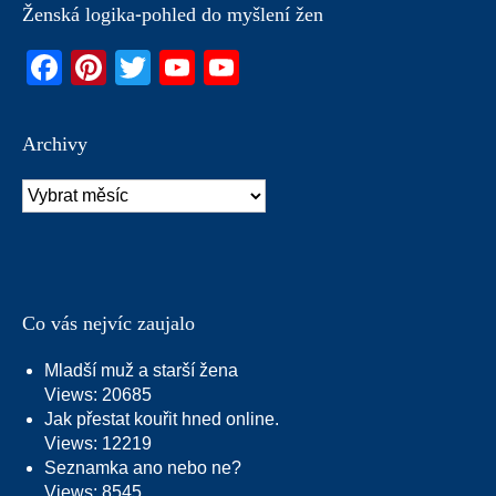
Ženská logika-pohled do myšlení žen
Facebook
Pinterest
Twitter
YouTube
YouTube
Channel
Archivy
Archivy
Co vás nejvíc zaujalo
Mladší muž a starší žena
Views: 20685
Jak přestat kouřit hned online.
Views: 12219
Seznamka ano nebo ne?
Views: 8545