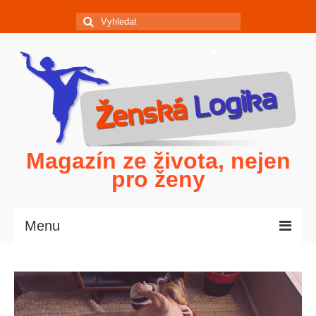
Magazín ze života, nejen
pro ženy
Menu
Domů
Politika očima žen