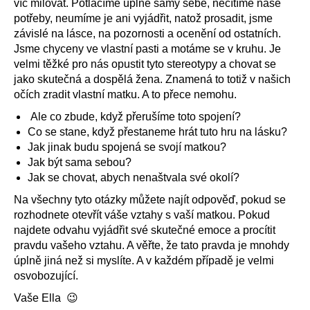
víc milovat. Potlačíme úplně samy sebe, necítíme naše
potřeby, neumíme je ani vyjádřit, natož prosadit, jsme
závislé na lásce, na pozornosti a ocenění od ostatních.
Jsme chyceny ve vlastní pasti a motáme se v kruhu. Je
velmi těžké pro nás opustit tyto stereotypy a chovat se
jako skutečná a dospělá žena. Znamená to totiž v našich
očích zradit vlastní matku. A to přece nemohu.
Ale co zbude, když přerušíme toto spojení?
Co se stane, když přestaneme hrát tuto hru na lásku?
Jak jinak budu spojená se svojí matkou?
Jak být sama sebou?
Jak se chovat, abych nenaštvala své okolí?
Na všechny tyto otázky můžete najít odpověď, pokud se
rozhodnete otevřít váše vztahy s vaší matkou. Pokud
najdete odvahu vyjádřit své skutečné emoce a procítit
pravdu vašeho vztahu. A věřte, že tato pravda je mnohdy
úplně jiná než si myslíte. A v každém případě je velmi
osvobozující.
Vaše Ella 😉