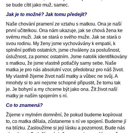
se bude cítit jako muž, samec.
Jak je to možné? Jak tomu předejít?
Naše chování pramení ze vztahu s matkou. Ona je naší
první učitelkou. Ona nám ukazuje, jak se chová žena ke
svému muži. Jak se stará o svého muže. Jak se stará o
svou rodinu. My ženy jsme vychovávány k empatii, k
splnění potřeb ostatních, jsme chváleny za poslušnost,
úslužnost, za pomoc ostatním. Jsme natolik identifikovány
s matkou, že jsme vlastně potlačily samy sebe. Naše
matka je pro nás absolutní vzor, předobraz pro náš život.
My vlastně žijeme život naší matky a vůbec ne svůj. A
mnohdy si to ani nejsme schopné připustit, že tomu tak
je.
Je bohyní a my chceme být jako ona. Žít život naší
matky je naším spojením s ní.
Co to znamená?
Žijeme v mylném domnění, že pokud budeme kopírovat
to, co matka dělala, zůstaneme s ní ve spojení. Budeme jí
na blízku. Zasloužíme si její lásku a pozornost. Bude nás