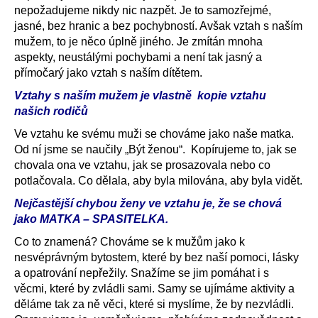
nepožadujeme nikdy nic nazpět. Je to samozřejmé,
jasné, bez hranic a bez pochybností. Avšak vztah s naším
mužem, to je něco úplně jiného. Je zmítán mnoha
aspekty, neustálými pochybami a není tak jasný a
přímočarý jako vztah s naším dítětem.
Vztahy s naším mužem je vlastně kopie vztahu
našich rodičů
Ve vztahu ke svému muži se chováme jako naše matka.
Od ní jsme se naučily „Být ženou“. Kopírujeme to, jak se
chovala ona ve vztahu, jak se prosazovala nebo co
potlačovala. Co dělala, aby byla milována, aby byla vidět.
Nejčastější chybou ženy ve vztahu je, že se chová
jako MATKA – SPASITELKA.
Co to znamená?
Chováme se k mužům jako k
nesvéprávným bytostem, které by bez naší pomoci, lásky
a opatrování nepřežily. Snažíme se jim pomáhat i s
věcmi, které by zvládli sami. Samy se ujímáme aktivity a
děláme tak za ně věci, které si myslíme, že by nezvládli.